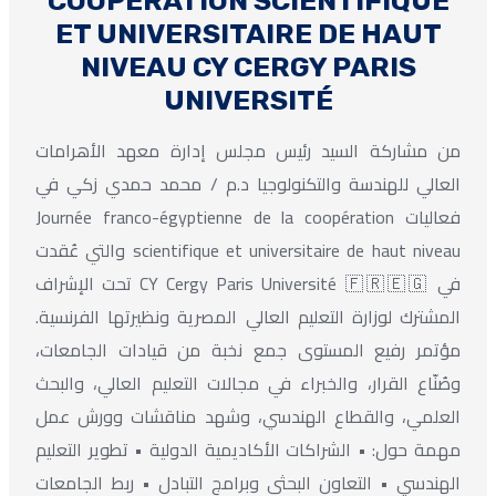
COOPÉRATION SCIENTIFIQUE
ET UNIVERSITAIRE DE HAUT
NIVEAU CY CERGY PARIS
UNIVERSITÉ
من مشاركة السيد رئيس مجلس إدارة معهد الأهرامات
العالي للهندسة والتكنولوجيا د.م / محمد حمدي زكي في
فعاليات Journée franco-égyptienne de la coopération
scientifique et universitaire de haut niveau والتي عُقدت
في CY Cergy Paris Université 🇫🇷🇪🇬 تحت الإشراف
المشترك لوزارة التعليم العالي المصرية ونظيرتها الفرنسية.
مؤتمر رفيع المستوى جمع نخبة من قيادات الجامعات،
وصُنّاع القرار، والخبراء في مجالات التعليم العالي، والبحث
العلمي، والقطاع الهندسي، وشهد مناقشات وورش عمل
مهمة حول: • الشراكات الأكاديمية الدولية • تطوير التعليم
الهندسي • التعاون البحثي وبرامج التبادل • ربط الجامعات