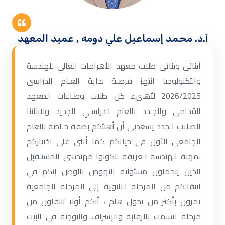
أ.د. محمد إسماعيل علي دومه , عميد المعهد
أبنائى وبناتى طلاب معهد الأهرامات العالي للهندسة
والتكنولوجيا انتهز فرصـة بداية العـام الدراسى
2026/2025 لأهنىء كل طلاب وطـالبات المعهد
القدامى والجـدد بالعام الدراسـي الجديد ولابنائنا
الطـلاب الجدد يسعدنى أن أهنئكم بصفة خـاصة بالعام
الجامعى الأول فى حياتكم كما أثنى على اختياركم
لمهنة الهندسة العريقة لتكونوا مهندسى المستـقبل
الذين يتحملون مسئولية النهوض بالوطن إنكم في
انتقالكم من المرحلة الثانوية إلى المرحلة الجامعية
تمرون بأكثر من تحول هام ، أنكم أولا تنتقلون من
مرحلة اتسمت بالرقابة والإشراف والتوجيه في البيت