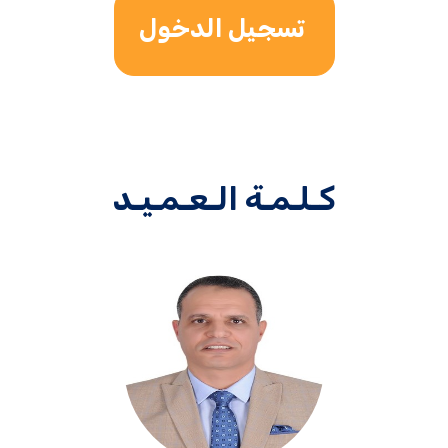
تسجيل الدخول
كـلـمـة الـعـمـيـد