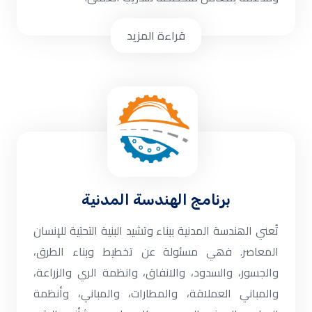
قراءة المزيد
برنامج الهندسة المدنية
تُعني الھندسة المدنیة ببناء وتشید البنیة التحتیة للإنسان
المعاصر. فھي مسئولة عن تخطیط وبناء الطرق،
والجسور، والسدود، والانفاق، وانظمة الري والزراعة،
والمباني العملاقة، والمطارات، والمباني، وأنظمة