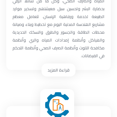
المیاه والصرف الصحي، وكل ما من شأنھ الرقي
بحضارة البشر وتحسین سبل معیشتھم وتسخیر موارد
الطبیعة لخدمة ورفاھیة الإنسان. تتعامل معظم
مشاریع الھندسة المدنیة الیوم مع تخطیط وبناء وصیانة
محطات الطاقة والجسور والطرق والسكك الحدیدیة
والھیاكل وأنظمة إمدادات المیاه والري وأنظمة
مكافحة التلوث وأنظمة الصرف الصحي وأنظمة التحكم
في الفیضانات.
قراءة المزيد